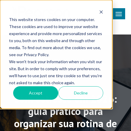
This website stores cookies on your computer.
These cookies are used to improve your website
experience and provide more personalized services
to you, both on this website and through other
media. To find out more about the cookies we use,
see our Privacy Policy.
We won't track your information when you visit our
site. But in order to comply with your preferences,
Plataformas de Aprendizagem
we'll have to use just one tiny cookie so that you're
not asked to make this choice again.
Accept
Decline
Sem estresse em 2026:
guia prático para
organizar sua rotina de