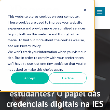
This website stores cookies on your computer.
These cookies are used to improve your website
experience and provide more personalized services
to you, both on this website and through other
media. To find out more about the cookies we use,
see our Privacy Policy.
We won't track your information when you visit our
site. But in order to comply with your preferences,
Plataformas de Aprendizagem
we'll have to use just one tiny cookie so that you're
not asked to make this choice again.
Accept
Decline
O que motiva os
estudantes? O papel das
credenciais digitais na IES