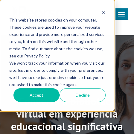
This website stores cookies on your computer.
These cookies are used to improve your website
experience and provide more personalized services
to you, both on this website and through other
media. To find out more about the cookies we use,
see our Privacy Policy.
We won't track your information when you visit our
site. But in order to comply with your preferences,
Plataformas de Aprendizagem
we'll have to use just one tiny cookie so that you're
not asked to make this choice again.
Accept
Decline
Converta a biblioteca
virtual em experiência
educacional significativa