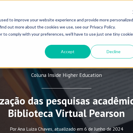
HOME
QUEM SOMOS
NOSSAS SOLUÇÕES
used to improve your website experience and provide more personalize
VOLTA ÀS AULAS 2026
E-COMMERCE
CONTATO
find out more about the cookies we use, see our Privacy Policy.
r to comply with your preferences, we'll have to use just one tiny cookie
Accept
Decline
Coluna Inside Higher Education
zação das pesquisas acadêmi
Biblioteca Virtual Pearson
Por Ana Luiza Chaves, atualizado em 6 de Junho de 2024