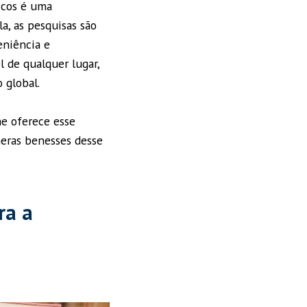
icos é uma
a, as pesquisas são
eniência e
l de qualquer lugar,
o global.
lhe oferece esse
eras benesses desse
ra a