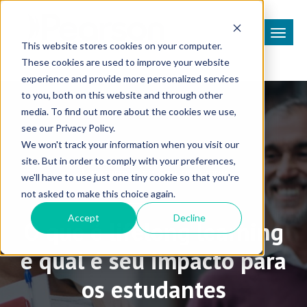
This website stores cookies on your computer.
These cookies are used to improve your website
experience and provide more personalized services
to you, both on this website and through other
media. To find out more about the cookies we use,
see our Privacy Policy.
We won't track your information when you visit our
site. But in order to comply with your preferences,
Plataformas de Aprendizagem
we'll have to use just one tiny cookie so that you're
not asked to make this choice again.
Accept
Decline
O que é lifelong learning
e qual é seu impacto para
os estudantes