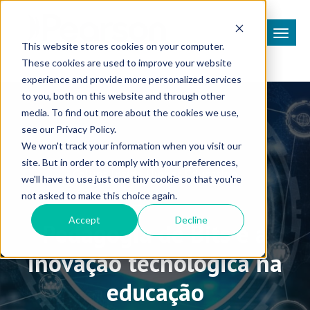
This website stores cookies on your computer.
These cookies are used to improve your website
experience and provide more personalized services
to you, both on this website and through other
media. To find out more about the cookies we use,
see our Privacy Policy.
We won't track your information when you visit our
site. But in order to comply with your preferences,
Coluna Inside Higher Education
we'll have to use just one tiny cookie so that you're
not asked to make this choice again.
Accept
Decline
Pedagogia de Bits e a
inovação tecnológica na
educação