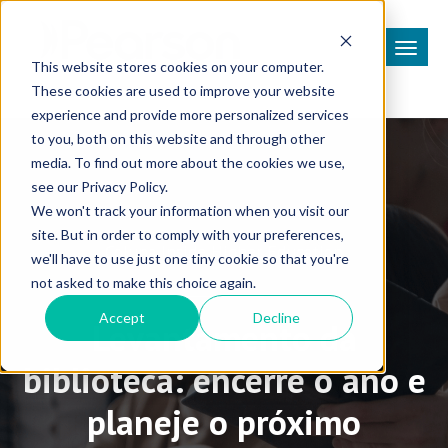
This website stores cookies on your computer.
These cookies are used to improve your website
experience and provide more personalized services
to you, both on this website and through other
media. To find out more about the cookies we use,
see our Privacy Policy.
We won't track your information when you visit our
site. But in order to comply with your preferences,
Coluna Inside Higher Education
we'll have to use just one tiny cookie so that you're
not asked to make this choice again.
Accept
Decline
Levantamento da
biblioteca: encerre o ano e
planeje o próximo