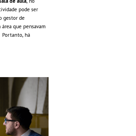
sala de aula
, no
tividade pode ser
o gestor de
da área que pensavam
 Portanto, há