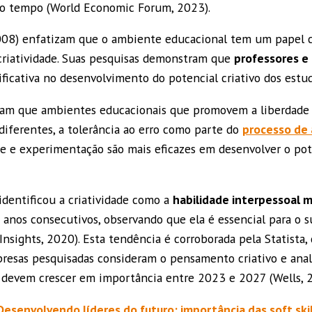
 do tempo (World Economic Forum, 2023).
2008) enfatizam que o ambiente educacional tem um papel c
riatividade. Suas pesquisas demonstram que
professores e 
ficativa no desenvolvimento do potencial criativo dos estu
aram que ambientes educacionais que promovem a liberdade 
 diferentes, a tolerância ao erro como parte do
processo de
de e experimentação são mais eficazes em desenvolver o pote
identificou a criatividade como a
habilidade interpessoal
anos consecutivos, observando que ela é essencial para o s
Insights, 2020). Esta tendência é corroborada pela Statista
resas pesquisadas consideram o pensamento criativo e anal
 devem crescer em importância entre 2023 e 2027 (Wells, 
Desenvolvendo líderes do futuro: importância das soft ski