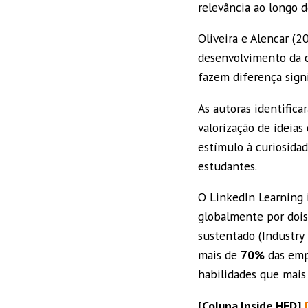
relevância ao longo
Oliveira e Alencar (
desenvolvimento da c
fazem diferença signi
As autoras identific
valorização de ideias
estímulo à curiosida
estudantes.
O LinkedIn Learning 
globalmente por dois 
sustentado (Industry 
mais de
70%
das emp
habilidades que mais
[Coluna Inside HED]