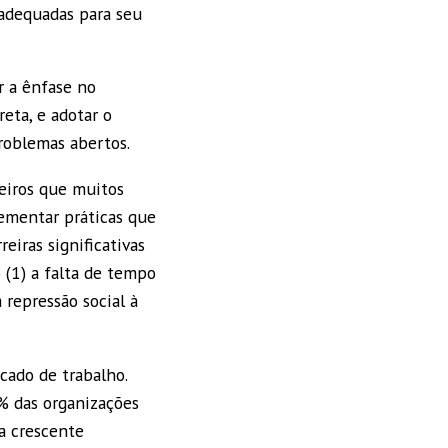
adequadas para seu
r a ênfase no
eta, e adotar o
problemas abertos.
leiros que muitos
ementar práticas que
eiras significativas
 (1) a falta de tempo
a repressão social à
cado de trabalho.
% das organizações
a crescente