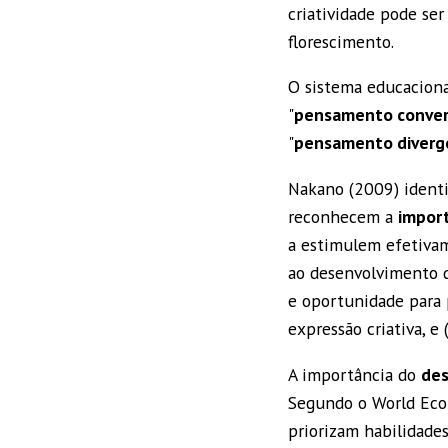
criatividade pode se
florescimento.
O sistema educaciona
"
pensamento conve
"
pensamento diverg
Nakano (2009) identi
reconhecem a
import
a estimulem efetivame
ao desenvolvimento da
e oportunidade para pr
expressão criativa, e
A importância do
des
Segundo o World Eco
priorizam habilidade