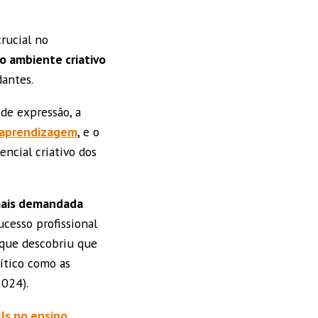
rucial no
o ambiente criativo
dantes.
de expressão, a
 aprendizagem
, e o
ncial criativo dos
 mais demandada
ucesso profissional
, que descobriu que
ítico como as
2024).
lls no ensino