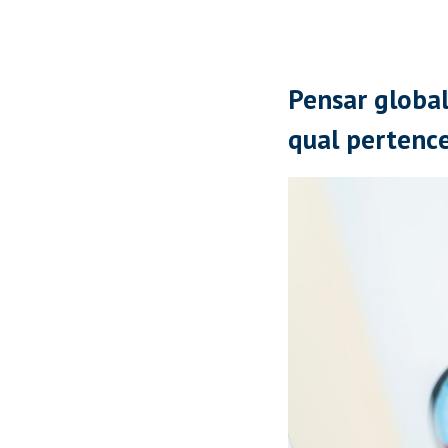
Pensar globa
qual perten