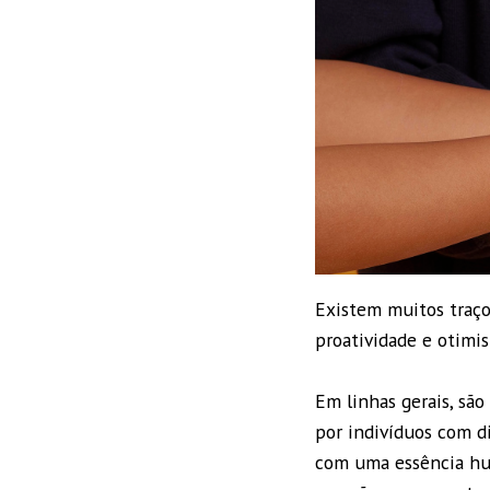
Existem muitos traço
proatividade e otimi
Em linhas gerais, sã
por indivíduos com di
com uma essência hum