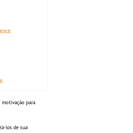
tence
al
 motivação para
zá-los de sua