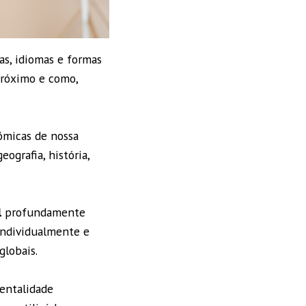
as, idiomas e formas
próximo e como,
ômicas de nossa
ografia, história,
l
profundamente
 individualmente e
globais.
entalidade