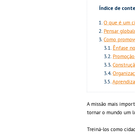
O que é um ci
Pensar global
Como promover
3.1.
Ênfase no
3.2.
Promoção 
3.3.
Construçã
3.4.
Organizaç
3.5.
Aprendiza
A missão mais import
tornar o mundo um lu
Treiná-los como cida