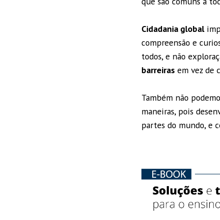
que são comuns a to
Cidadania global
impl
compreensão e curios
todos, e não explora
barreiras
em vez de c
Também não podemos i
maneiras, pois desen
partes do mundo, e c