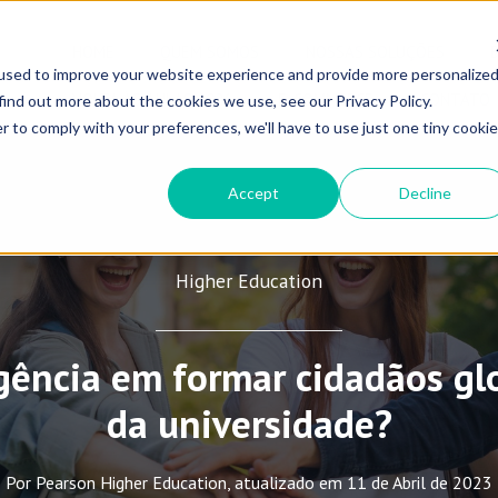
HOME
QUEM SOMOS
NOSSAS SOLUÇÕES
used to improve your website experience and provide more personalize
VOLTA ÀS AULAS 2026
E-COMMERCE
CONTATO
find out more about the cookies we use, see our Privacy Policy.
r to comply with your preferences, we'll have to use just one tiny cookie
Accept
Decline
Higher Education
gência em formar cidadãos glo
da universidade?
Por Pearson Higher Education, atualizado em 11 de Abril de 2023