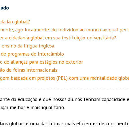
dadão global?
mente, agir localmente: do indivíduo ao mundo ao qual per
 a cidadania global em sua instituição universitária?
 ensino da língua inglesa
de programas de intercâmbio
o de alianças para estágios no exterior
ão de feiras internacionais
gem baseada em projetos (PBL) com uma mentalidade glob
ante da educação é que nossos alunos tenham capacidade e
gar melhor e mais igualitário.
dãos globais é uma das formas mais eficientes de conscienti