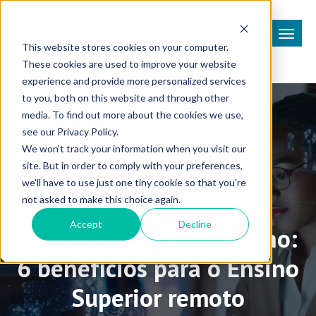
This website stores cookies on your computer.
These cookies are used to improve your website
experience and provide more personalized services
to you, both on this website and through other
media. To find out more about the cookies we use,
see our Privacy Policy.
We won't track your information when you visit our
site. But in order to comply with your preferences,
Plataformas de Aprendizagem
we'll have to use just one tiny cookie so that you're
not asked to make this choice again.
Accept
Decline
Personalização do ensino:
6 benefícios para o Ensino
Superior remoto