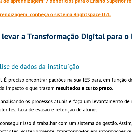
al de aprendizagem: 7 benefícios para o Ensino Superior 
prendizagem: conheça o sistema Brightspace D2L
 levar a Transformação Digital para o
ise de dados da instituição
l. É preciso encontrar padrões na sua IES para, em função de
 de impacto e que trazem
resultados a curto prazo
.
analisando os processos atuais e faça um levantamento de
lentes, taxa de evasão e retenção de alunos.
onseguir isso é trabalhar com um sistema de gestão. Assim,
rtantes. Posteriormente, transformá-los em informações q