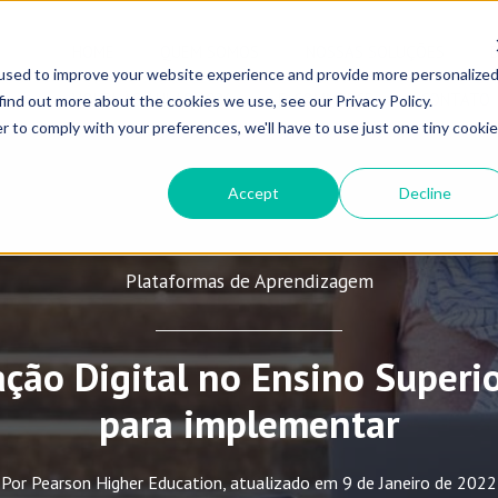
HOME
QUEM SOMOS
NOSSAS SOLUÇÕES
used to improve your website experience and provide more personalize
VOLTA ÀS AULAS 2026
E-COMMERCE
CONTATO
find out more about the cookies we use, see our Privacy Policy.
r to comply with your preferences, we'll have to use just one tiny cookie
Accept
Decline
Plataformas de Aprendizagem
ção Digital no Ensino Superio
para implementar
Por Pearson Higher Education, atualizado em 9 de Janeiro de 2022