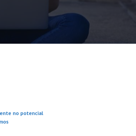
mente no potencial
rmos