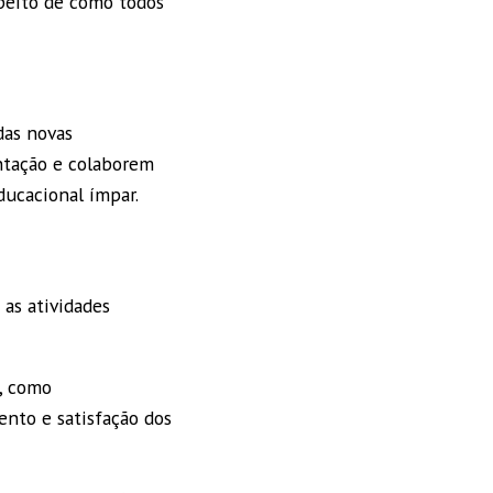
speito de como todos
das novas
ntação e colaborem
ucacional ímpar.
 as atividades
s, como
nto e satisfação dos