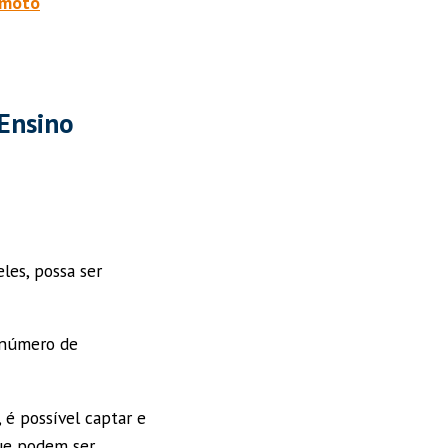
remoto
 Ensino
les, possa ser
 número de
 é possível captar e
ue podem ser