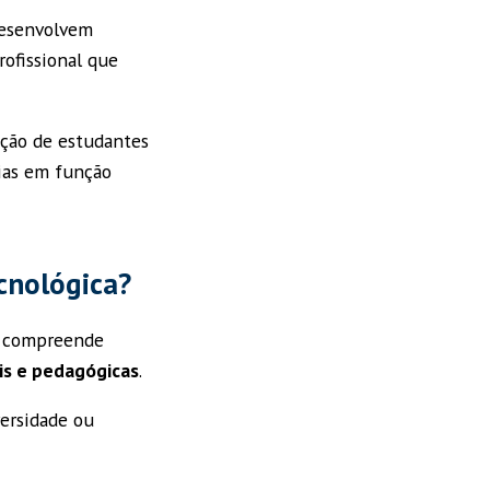
 desenvolvem
rofissional que
ação de estudantes
ias em função
ecnológica?
ão compreende
is e pedagógicas
.
ersidade ou