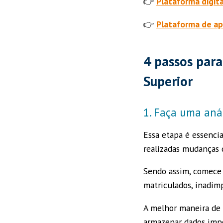
👉
Plataforma digit
👉
Plataforma de a
4 passos para
Superior
1. Faça uma anál
Essa etapa é essencia
realizadas mudanças
Sendo assim, comece 
matriculados, inadimp
A melhor maneira de c
armazenar dados impo