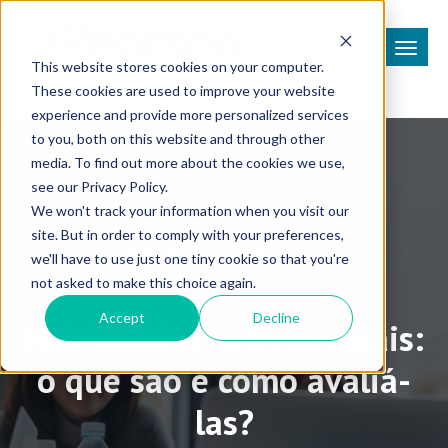
This website stores cookies on your computer.
These cookies are used to improve your website
experience and provide more personalized services
to you, both on this website and through other
media. To find out more about the cookies we use,
see our Privacy Policy.
We won't track your information when you visit our
site. But in order to comply with your preferences,
Plataformas de Aprendizagem
we'll have to use just one tiny cookie so that you're
not asked to make this choice again.
Accept
Decline
Habilidades interpessoais:
o que são e como avaliá-
las?