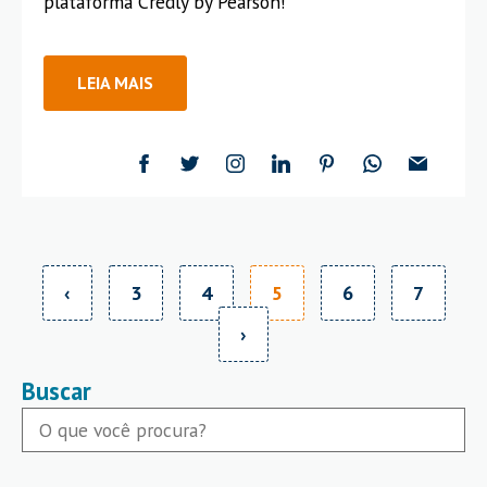
plataforma Credly by Pearson!
LEIA MAIS
‹
3
4
5
6
7
›
Buscar