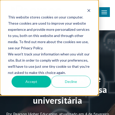
This website stores cookies on your computer.
These cookies are used to improve your website
experience and provide more personalized services
to you, both on this website and through other
media. To find out more about the cookies we use,
see our Privacy Policy.
We won't track your information when you visit our
site. But in order to comply with your preferences,
Destaque
we'll have to use just one tiny cookie so that you're
not asked to make this choice again.
5 programas de IA que
Accept
Decline
transformarão a pesquisa
universitária
Por Pearson Higher Education, atualizado em 4 de fevereiro