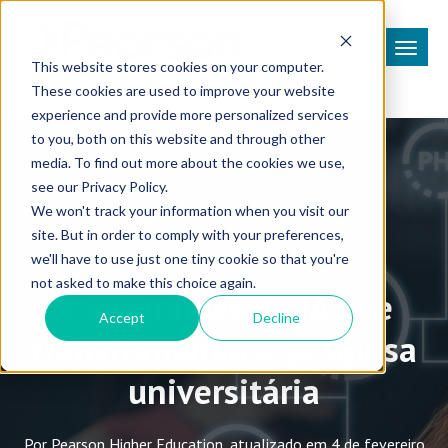
This website stores cookies on your computer.
These cookies are used to improve your website
experience and provide more personalized services
to you, both on this website and through other
media. To find out more about the cookies we use,
see our Privacy Policy.
We won't track your information when you visit our
site. But in order to comply with your preferences,
Destaque
we'll have to use just one tiny cookie so that you're
not asked to make this choice again.
5 programas de IA que
Accept
Decline
transformarão a pesquisa
universitária
Por Pearson Higher Education, atualizado em 4 de fevereiro