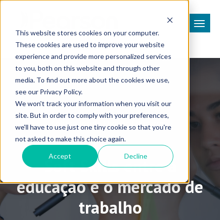
This website stores cookies on your computer.
These cookies are used to improve your website
experience and provide more personalized services
to you, both on this website and through other
media. To find out more about the cookies we use,
see our Privacy Policy.
We won't track your information when you visit our
site. But in order to comply with your preferences,
Coluna Inside Higher Education
we'll have to use just one tiny cookie so that you're
not asked to make this choice again.
Accept
Decline
Soft Skills entre a
educação e o mercado de
trabalho