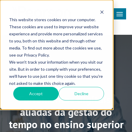
This website stores cookies on your computer.
These cookies are used to improve your website
experience and provide more personalized services
to you, both on this website and through other
media. To find out more about the cookies we use,
see our Privacy Policy.
We won't track your information when you visit our
site. But in order to comply with your preferences,
Coluna Inside Higher Education
we'll have to use just one tiny cookie so that you're
not asked to make this choice again.
Accept
Decline
Ferramentas digitais:
aliadas da gestão do
tempo no ensino superior