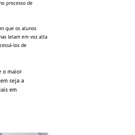
no processo de
em que os alunos
as leiam em voz alta
cessá-los de
e o maior
gem seja a
iais em