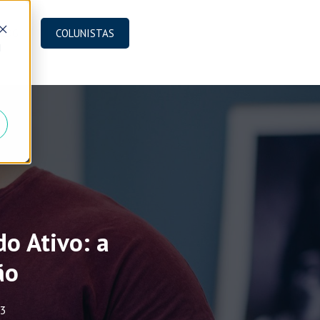
BLOG
COLUNISTAS
d
do Ativo: a
ão
23