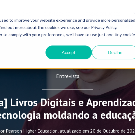
HOME
QUEM SOMOS
NOSSAS SOLUÇÕES
used to improve your website experience and provide more personalize
VOLTA ÀS AULAS 2026
E-COMMERCE
CONTATO
find out more about the cookies we use, see our Privacy Policy.
r to comply with your preferences, we'll have to use just one tiny cookie
Accept
Decline
Entrevista
a] Livros Digitais e Aprendiza
ecnologia moldando a educaç
or Pearson Higher Education, atualizado em 20 de Outubro de 20