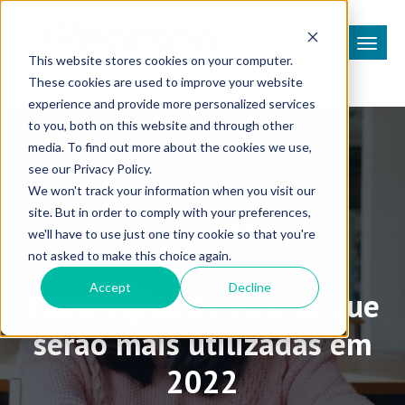
This website stores cookies on your computer.
These cookies are used to improve your website
experience and provide more personalized services
to you, both on this website and through other
media. To find out more about the cookies we use,
see our Privacy Policy.
We won't track your information when you visit our
site. But in order to comply with your preferences,
Higher Education
we'll have to use just one tiny cookie so that you're
not asked to make this choice again.
Accept
Decline
Estratégias de ensino que
serão mais utilizadas em
2022