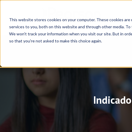
This website stores cookies on your computer. These cookies are 
services to you, both on this website and through other media. To 
We won't track your information when you visit our site. But in orde
so that you're not asked to make this choice again.
Indicad