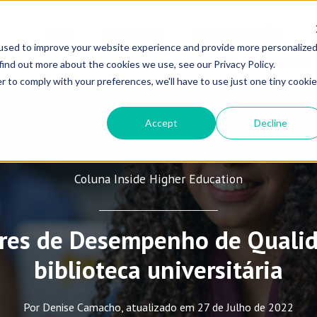
HOME
QUEM SOMOS
NOSSAS SOLUÇÕES
used to improve your website experience and provide more personalize
VOLTA ÀS AULAS 2026
E-COMMERCE
CONTATO
find out more about the cookies we use, see our Privacy Policy.
r to comply with your preferences, we'll have to use just one tiny cookie
Accept
Decline
Coluna Inside Higher Education
ores de Desempenho de Qualid
biblioteca universitária
Por Denise Camacho, atualizado em 27 de Julho de 2022