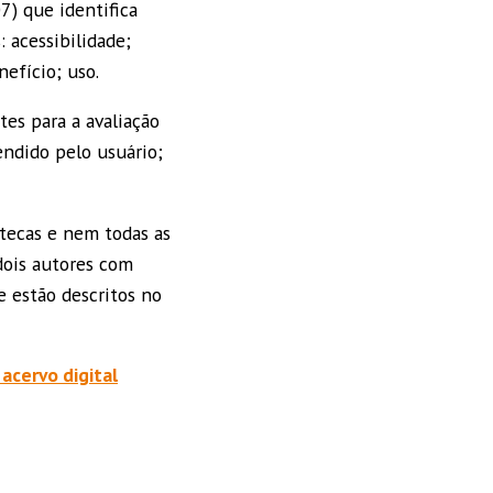
7) que identifica
: acessibilidade;
efício; uso.
es para a avaliação
endido pelo usuário;
otecas e nem todas as
dois autores com
e estão descritos no
 acervo digital