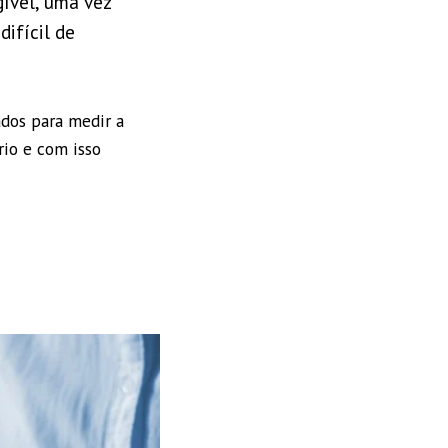
gível, uma vez
difícil de
ados para medir a
rio e com isso