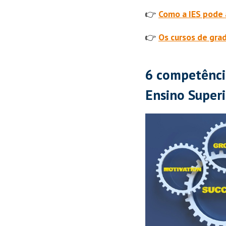
👉
Como a IES pode 
👉
Os cursos de grad
6 competência
Ensino Superi