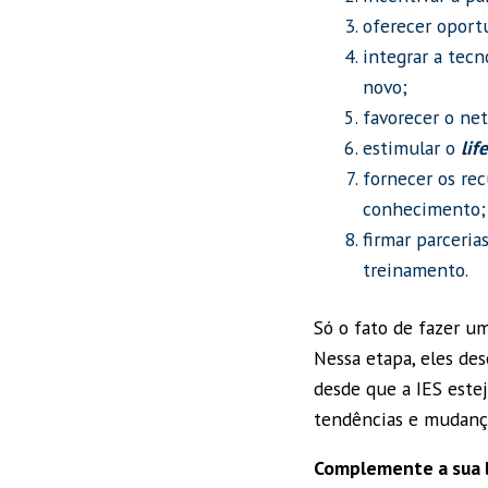
oferecer oportu
integrar a tec
novo;
favorecer o ne
estimular o
lif
fornecer os re
conhecimento;
firmar parceria
treinamento.
Só o fato de fazer u
Nessa etapa, eles de
desde que a IES estej
tendências e mudanç
Complemente a sua l