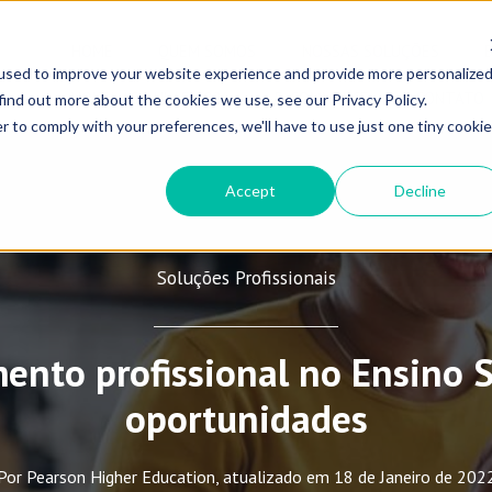
HOME
QUEM SOMOS
NOSSAS SOLUÇÕES
used to improve your website experience and provide more personalize
VOLTA ÀS AULAS 2026
E-COMMERCE
CONTATO
find out more about the cookies we use, see our Privacy Policy.
r to comply with your preferences, we'll have to use just one tiny cookie
Accept
Decline
Soluções Profissionais
ento profissional no Ensino S
oportunidades
Por Pearson Higher Education, atualizado em 18 de Janeiro de 202