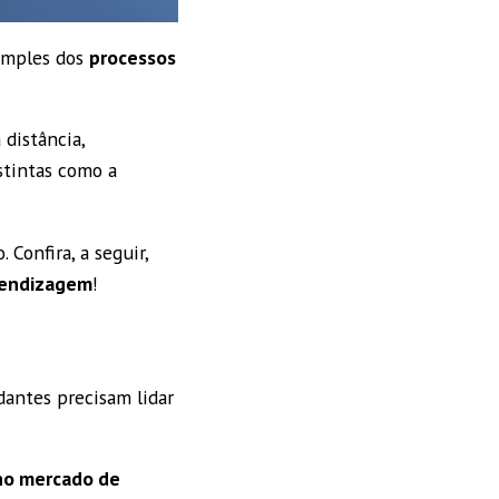
simples dos
processos
 distância,
stintas como a
Confira, a seguir,
rendizagem
!
dantes precisam lidar
no mercado de