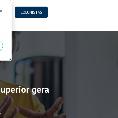
BLOG
COLUNISTAS
d
uperior gera
2