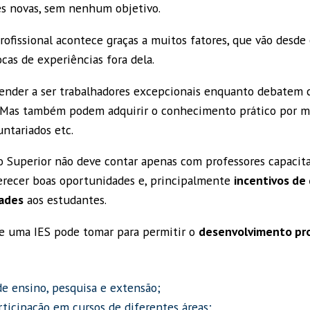
es novas, sem nenhum objetivo.
ofissional acontece graças a muitos fatores, que vão desde
ocas de experiências fora dela.
ender a ser trabalhadores excepcionais enquanto debatem 
 Mas também podem adquirir o conhecimento prático por me
untariados etc.
o Superior não deve contar apenas com professores capacita
ferecer boas oportunidades e, principalmente
incentivos de
dades
aos estudantes.
ue uma IES pode tomar para permitir o
desenvolvimento pro
de ensino, pesquisa e extensão;
rticipação em cursos de diferentes áreas;