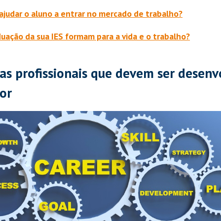
ajudar o aluno a entrar no mercado de trabalho?
uação da sua IES formam para a vida e o trabalho?
s profissionais que devem ser desenv
or