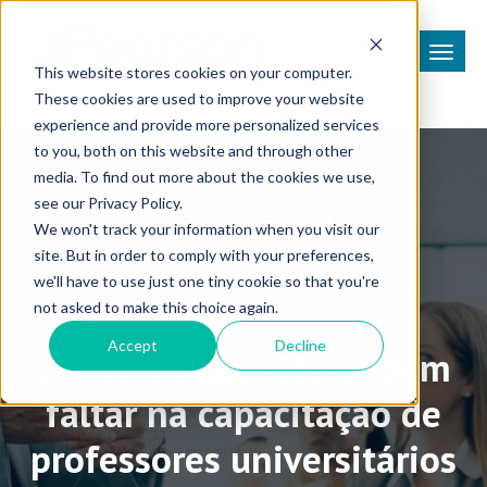
This website stores cookies on your computer.
These cookies are used to improve your website
experience and provide more personalized services
to you, both on this website and through other
media. To find out more about the cookies we use,
see our Privacy Policy.
We won't track your information when you visit our
site. But in order to comply with your preferences,
Higher Education
we'll have to use just one tiny cookie so that you're
not asked to make this choice again.
Accept
Decline
5 fatores que não podem
faltar na capacitação de
professores universitários